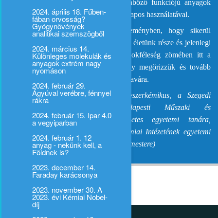
tevékenység sokszorozta meg a különböző funkciójú anyagok
2024. április 18. Fűben-
(molekulák) kifejlesztésével és mindennapos használatával.
fában orvosság?
Gyógynövények
Itt ér véget utazásunk abban a reményben, hogy sikerül
analitikai szemszögből
felismerni, hogy a kémiai sokféleség az életünk része és jelenlegi
2024. március 14.
Különleges molekulák és
ismereteink szerint ez a különleges sokféleség zömében itt a
anyagok extrém nagy
Földön jött létre, igy rajtunk áll, hogy megőrizzük és tovább
nyomáson
növeljük a jövő generációk számára és javára.
2024. február 29.
Ágyúval verébre, fénnyel
(
Az előadó Dormán György, gyógyszerkémikus, a Szegedi
rákra
Tudományegyetem és a Budapesti Műszaki és
2024. február 15. Ipar 4.0
Gazdaságtudományi Egyetem címzetes egyetemi tanára,
a vegyiparban
valamint Róka András, az ELTE Kémiai Intézetének egyetemi
2024. február 1. 12
anyag - nekünk kell, a
docense, a látványos kémiai előadások mestere)
Földnek is?
2023. december 14.
Faraday karácsonya
2023. november 30. A
2023. évi Kémiai Nobel-
díj