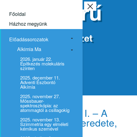
Népszerű
Főoldal
kémia
Házhoz megyünk
ELTE Kémiai Intézet
Előadássorozatok
Alkimia Ma
2026. január 22.
Építkezés molekuláris
szinten
2025. december 11.
Adventi Észbontó
Alkímia
2025. november 27.
Mössbauer-
spektroszkópia: az
A kémia evolúciója I. – A
atommagtól a csillagokig
kémiai sokféleség eredete,
2025. november 13.
Szimmetria egy elméleti
kialakulása
kémikus szemével