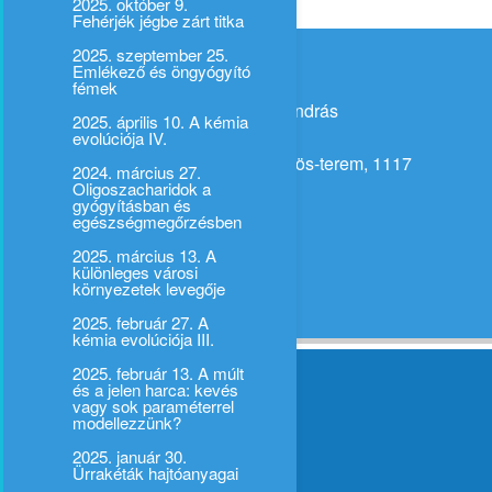
2025. október 9.
Fehérjék jégbe zárt titka
2025. szeptember 25.
Adatlap
Emlékező és öngyógyító
fémek
Előadó:
Dormán György és Róka András
2025. április 10. A kémia
Időpont:
2024-10-17 17:00
evolúciója IV.
Helyszín:
ELTE Kémiai Intézet Eötvös-terem, 1117
2024. március 27.
Budapest Pázmány s. 1/a
Oligoszacharidok a
gyógyításban és
egészségmegőrzésben
Kísérő programok:
2025. március 13. A
különleges városi
Csatolmányok:
környezetek levegője
2025. február 27. A
kémia evolúciója III.
2025. február 13. A múlt
és a jelen harca: kevés
vagy sok paraméterrel
modellezzünk?
2025. január 30.
Ürrakéták hajtóanyagai