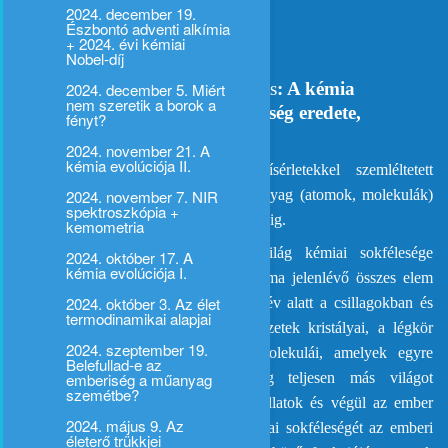
2024. december 19.
Online is: http://galileowebcast.hu
Észbontó adventi alkímia
+ 2024. évi kémiai
Nobel-díj
Dormán György és Róka András:
A kémia
2024. december 5. Miért
nem szeretik a borok a
evolúciója I. – A kémiai sokféleség eredete,
fényt?
kialakulása
2024. november 21. A
kémia evolúciója II.
Négy részes, látványos kémiai kísérletekkel szemléltetett
2024. november 7. NIR
előadássorozatunk egy időutazás az anyag (atomok, molekulák)
spektroszkópia +
birodalmában az ősrobbanástól napjainkig.
kemometria
A ma minket körülvevő anyagi világ kémiai sokfélesége
2024. október 17. A
kémia evolúciója I.
évmilliárdokat átívelően alakult ki. A ma jelenlévő összes elem
2024. október 3. Az élet
szakaszosan alakult ki kb. 5 milliárd év alatt a csillagokban és
termodinamikai alapjai
csillagközi térben. Ezt követték a kőzetek kristályai, a légkör
2024. szeptember 19.
kismolekulái, majd pedig az élet molekulái, amelyek egyre
Belefullad-e az
emberiség a műanyag
komplexebbé váltak és minőségileg teljesen más világot
szemétbe?
teremtettek: baktériumok, növények, állatok és végül az ember
2024. május 9. Az
megjelenésével. Ezt követően a kémiai sokféleségét az emberi
életerő trükkjei