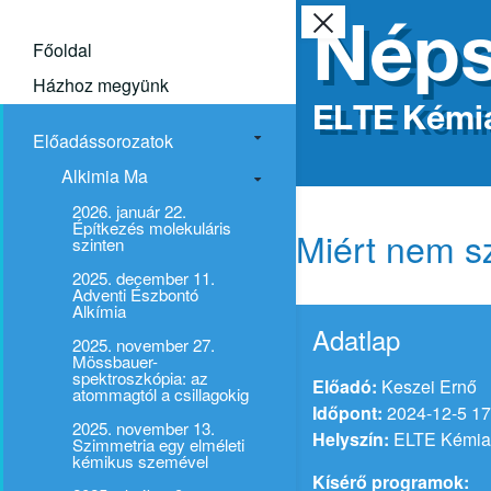
Néps
Főoldal
Házhoz megyünk
ELTE Kémia
Előadássorozatok
Alkimia Ma
2026. január 22.
Építkezés molekuláris
Miért nem sz
szinten
2025. december 11.
Adventi Észbontó
Alkímia
Adatlap
2025. november 27.
Mössbauer-
spektroszkópia: az
Előadó:
Keszei Ernő
atommagtól a csillagokig
Időpont:
2024-12-5 17
2025. november 13.
Helyszín:
ELTE Kémiai
Szimmetria egy elméleti
kémikus szemével
Kísérő programok: