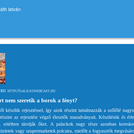
váth István
is:
http://galileowebcast.hu
t nem szeretik a borok a fényt?
ől készítik erjesztéssel, így azok részint tartalmazzák a szőlőlé nag
észint az erjesztést végző élesztők maradványait. Készítésük és érl
a, sötétben tárolják őket. A palackok nagy része azonban kereske
küzletek vagy szupermarketek polcaira, mielőtt a fogyasztók megvásár