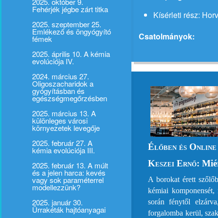
2025. október 9.
Fehérjék jégbe zárt titka
Kísérleti rész: Hor
2025. szeptember 25.
Emlékező és öngyógyító
Csatolmányok:
fémek
2025. április 10. A kémia
evolúciója IV.
2024. március 27.
Oligoszacharidok a
gyógyításban és
egészségmegőrzésben
2025. március 13. A
különleges városi
környezetek levegője
2025. február 27. A
Élőben és Online 
kémia evolúciója III.
Keszei Ernő:
Miér
2025. február 13. A múlt
és a jelen harca: kevés
vagy sok paraméterrel
A borokat érett szőlőb
modellezzünk?
kémiai komponensét, r
2025. január 30.
során fénytől elzárv
Ürrakéták hajtóanyagai
forgalomba kerül, sza