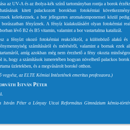
ása az UV-A és az ibolya-kék színű tartományban rontja a borok érzék
atásának kitett palackozott borokban fotokémiai következmény
ensek keletkeznek, a bor jellegzetes aromakomponensei közül pedig
a borászatban fényíznek. A fényíz kialakulásáért olyan fotokémiai re
 borban lévő B2 és B5 vitamin, valamint a bor vastartalma katalizál.
sz a fényízt okozó fotokémiai reakciókról, a különböző alakú és 
fénymennyiség számításáról és méréséről, valamint a bornak ezek al
ettartamáról, amíg azokban még nem érezhető a fény okozta minőségro
ól is, hogy a számítások ismeretében hogyan növelhető palackos borok
artama üzletekben, és a megvásárolt boroké otthon.
ő vegyész, az ELTE Kémiai Intézetének emeritus professzora.)
Horváth István Péter
l.
th István Péter a Lónyay Utcai Református Gimnázium kémia-törté