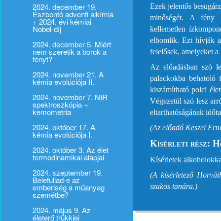
2024. december 19.
Ezek jelentős besugárz
Észbontó adventi alkímia
minőségét. A fény h
+ 2024. évi kémiai
Nobel-díj
kellemetlen ízkompon
elbomlik. Ezt hívják 
2024. december 5. Miért
nem szeretik a borok a
felelősek, amelyeket a
fényt?
Az előadásban szó le
2024. november 21. A
palackokba behatoló 
kémia evolúciója II.
kiszámítható polci él
2024. november 7. NIR
Végezetül szó lesz arr
spektroszkópia +
kemometria
eltarthatóságának időt
2024. október 17. A
(Az előadó Keszei Ern
kémia evolúciója I.
Kísérleti rész: 
2024. október 3. Az élet
termodinamikai alapjai
Kísérletek alkoholokka
2024. szeptember 19.
(A kísérletező Horvá
Belefullad-e az
emberiség a műanyag
szakos tanára.)
szemétbe?
2024. május 9. Az
életerő trükkjei