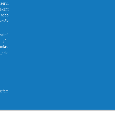
szervi
eként
 több
akciók
színű
apján
mlás.
 polci
nelem