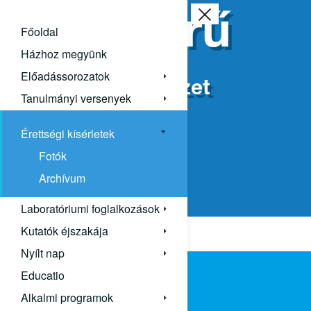
Népszerű
Főoldal
kémia
Házhoz megyünk
Előadássorozatok
ELTE Kémiai Intézet
Tanulmányi versenyek
Érettségi kísérletek
Fotók
Archívum
Laboratóriumi foglalkozások
Kutatók éjszakája
Nyílt nap
Educatio
Alkalmi programok