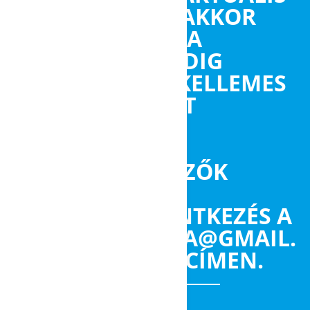
IDŐPONTOKAT AKKOR
TESSZÜK KÖZZÉ A
HONLAPON. ADDIG
MINDENKINEK KELLEMES
NYÁRI SZÜNETET
KÍVÁNUNK!
A SZERVEZŐK
ELŐZETES JELENTKEZÉS A
NEPSZERUKEMIA@GMAIL.
COM E-MAIL CÍMEN.