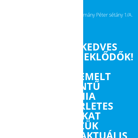
Az Intézet címe
: 1117 Budapest, Pázmány Péter sétány 1/A.
KEDVES
ÉRDEKLŐDŐK!
AZ EMELT
SZÍNTŰ
KÉMIA
ÉRETTSÉGI KÍSÉRLETES
TANFOLYAMUNKAT
ŐSSZEL TERVEZZÜK
FOLYTATNI. AZ AKTUÁLIS