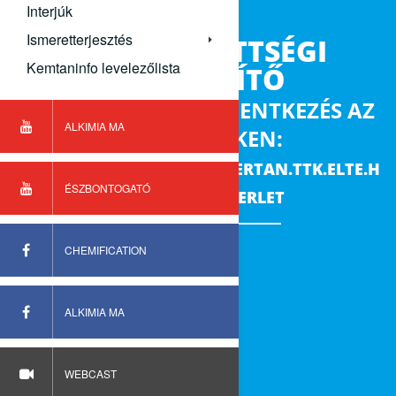
Interjúk
Ismeretterjesztés
KÉMIAI ÉRETTSÉGI
Kemtaninfo levelezőlista
ELŐKÉSZÍTŐ
INFORMÁCIÓK ÉS JELENTKEZÉS AZ
ALKIMIA MA
ALÁBBI LINKEN:
HTTPS://KEMIASZAKMODSZERTAN.TTK.ELTE.H
ÉSZBONTOGATÓ
U/ERETTSEGIKISERLET
CHEMIFICATION
ALKIMIA MA
WEBCAST