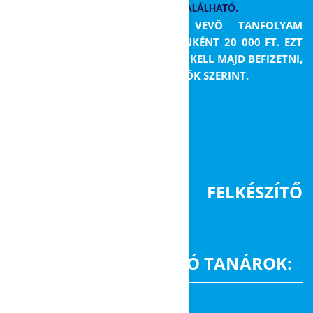
AZ ADATKEZELÉSI TÁJÉKOZTATÓ ITT TALÁLHATÓ.
A KÉT DÉLUTÁNT IGÉNYBE VEVŐ TANFOLYAM
ÖNKÖLTSÉGI DÍJA ÖSSZESEN FEJENKÉNT 20 000 FT. EZT
AZ ÖSSZEGET BANKI ÁTUTALÁSSAL KELL MAJD BEFIZETNI,
AZ E-MAILBEN KAPOTT INSTRUKCIÓK SZERINT.
A FELKÉSZÍTŐ
TANFOLYAMOT TARTÓ TANÁROK:
Dr. Kiss Edina