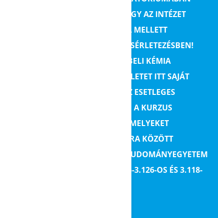
LEHETŐSÉGET ADUNK ARRA, HOGY AZ INTÉZET
KÉMIATANÁRAINAK IRÁNYÍTÁSA MELLETT
GYAKORLATOT SZEREZHESS A KÍSÉRLETEZÉSBEN!
MINDEN, AZ EMELT SZINTŰ SZÓBELI KÉMIA
ÉRETTSÉGIN ELVÉGZENDŐ KÍSÉRLETET ITT SAJÁT
KEZŰLEG KIPRÓBÁLHATSZ, ÉS AZ ESETLEGES
KÉRDÉSEIDRE IS VÁLASZT KAPSZ. A KURZUS
ÖSSZESEN 2 ALKALOMBÓL ÁLL, MELYEKET
DÉLUTÁNONKÉNT 15.00-18.00 ÓRA KÖZÖTT
TARTUNK AZ EÖTVÖS LORÁND TUDOMÁNYEGYETEM
KÉMIAI INTÉZET III. EMELET 3.125-3.126-OS ÉS
3.118-
3.119-ES
LABORJAIBAN.