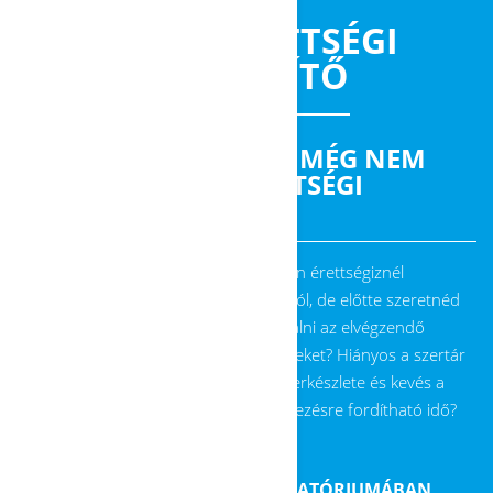
KÉMIA ÉRETTSÉGI
ELŐKÉSZÍTŐ
TUDOD A KÉMIÁT, DE MÉG NEM
VÉGEZTED EL AZ ÉRETTSÉGI
KÍSÉRLETEKET?
Szívesen érettségiznél
kémiából, de előtte szeretnéd
kipróbálni az elvégzendő
kísérleteket? Hiányos a szertár
vegyszerkészlete és kevés a
kísérletezésre fordítható idő?
AZ ELTE KÉMIAI INTÉZETE LABORATÓRIUMÁBAN