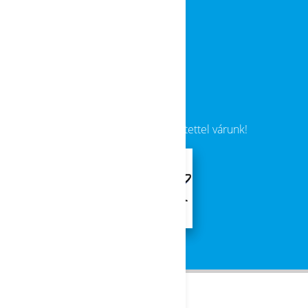
Dr. Molnár István
Dr. Rózsahegyi Márta
Dr. Vasanits Anikó
Dr. Wajand Judit
Minden érdeklődőt szeretettel várunk!